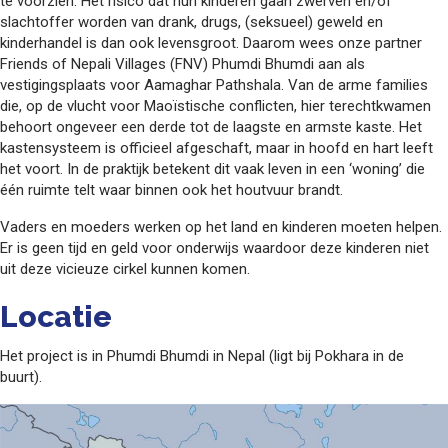
te voorzien. Het risico dat hun kinderen gaan zwerven en/of
slachtoffer worden van drank, drugs, (seksueel) geweld en
kinderhandel is dan ook levensgroot. Daarom wees onze partner
Friends of Nepali Villages (FNV) Phumdi Bhumdi aan als
vestigingsplaats voor Aamaghar Pathshala. Van de arme families
die, op de vlucht voor Maoïstische conflicten, hier terechtkwamen
behoort ongeveer een derde tot de laagste en armste kaste. Het
kastensysteem is officieel afgeschaft, maar in hoofd en hart leeft
het voort. In de praktijk betekent dit vaak leven in een ‘woning’ die
één ruimte telt waar binnen ook het houtvuur brandt.
Vaders en moeders werken op het land en kinderen moeten helpen.
Er is geen tijd en geld voor onderwijs waardoor deze kinderen niet
uit deze vicieuze cirkel kunnen komen.
Locatie
Het project is in Phumdi Bhumdi in Nepal (ligt bij Pokhara in de
buurt).