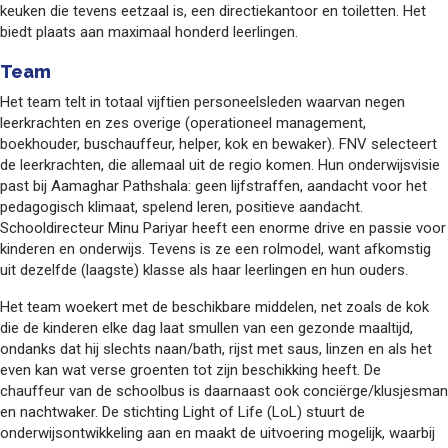
keuken die tevens eetzaal is, een directiekantoor en toiletten. Het
biedt plaats aan maximaal honderd leerlingen.
Team
Het team telt in totaal vijftien personeelsleden waarvan negen
leerkrachten en zes overige (operationeel management,
boekhouder, buschauffeur, helper, kok en bewaker). FNV selecteert
de leerkrachten, die allemaal uit de regio komen. Hun onderwijsvisie
past bij Aamaghar Pathshala: geen lijfstraffen, aandacht voor het
pedagogisch klimaat, spelend leren, positieve aandacht.
Schooldirecteur Minu Pariyar heeft een enorme drive en passie voor
kinderen en onderwijs. Tevens is ze een rolmodel, want afkomstig
uit dezelfde (laagste) klasse als haar leerlingen en hun ouders.
Het team woekert met de beschikbare middelen, net zoals de kok
die de kinderen elke dag laat smullen van een gezonde maaltijd,
ondanks dat hij slechts naan/bath, rijst met saus, linzen en als het
even kan wat verse groenten tot zijn beschikking heeft. De
chauffeur van de schoolbus is daarnaast ook conciërge/klusjesman
en nachtwaker. De stichting Light of Life (LoL) stuurt de
onderwijsontwikkeling aan en maakt de uitvoering mogelijk, waarbij