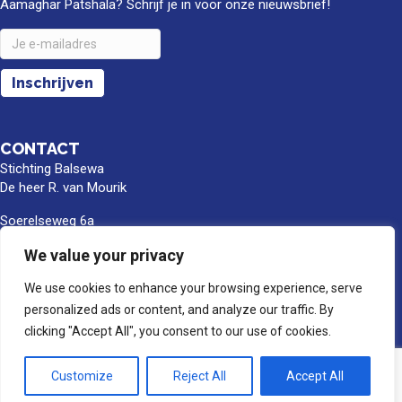
Aamaghar Patshala? Schrijf je in voor onze nieuwsbrief!
CONTACT
Stichting Balsewa
De heer R. van Mourik
Soerelseweg 6a
8162 PB Epe
We value your privacy
info@balsewa.nl
We use cookies to enhance your browsing experience, serve
06 - 5341 0399
personalized ads or content, and analyze our traffic. By
Rekeningnummer
clicking "Accept All", you consent to our use of cookies.
NL66TRIO0391189859
BIC/SWIFT : TRIONL2U
Customize
Reject All
Accept All
Ten name van Stichting Balsewa, Epe