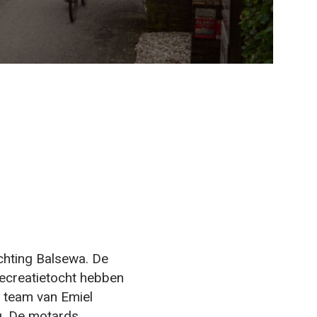
chting Balsewa. De
recreatietocht hebben
 team van Emiel
g. De motards