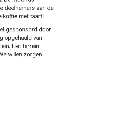
 De deelnemers aan de
 koffie met taart!
heel gesponsord door
ag opgehaald van
ein. Het terrein
We willen zorgen