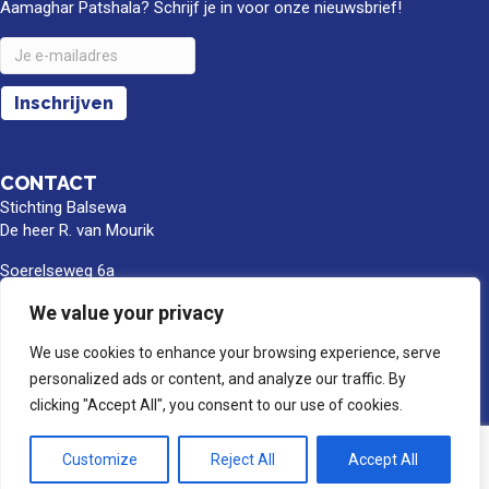
Aamaghar Patshala? Schrijf je in voor onze nieuwsbrief!
CONTACT
Stichting Balsewa
De heer R. van Mourik
Soerelseweg 6a
8162 PB Epe
We value your privacy
info@balsewa.nl
We use cookies to enhance your browsing experience, serve
06 - 5341 0399
personalized ads or content, and analyze our traffic. By
Rekeningnummer
clicking "Accept All", you consent to our use of cookies.
NL66TRIO0391189859
BIC/SWIFT : TRIONL2U
Customize
Reject All
Accept All
Ten name van Stichting Balsewa, Epe