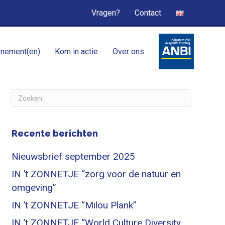
Vragen?
Contact
nement(en)
Kom in actie
Over ons
Recente berichten
Nieuwsbrief september 2025
IN ’t ZONNETJE “zorg voor de natuur en
omgeving”
IN ’t ZONNETJE “Milou Plank”
IN ’t ZONNETJE “World Culture Diversity