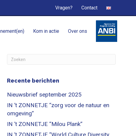
Vragen?
Contact
nement(en)
Kom in actie
Over ons
Recente berichten
Nieuwsbrief september 2025
IN ’t ZONNETJE “zorg voor de natuur en
omgeving”
IN ’t ZONNETJE “Milou Plank”
IN ’t ZONNETJE “World Culture Diversity